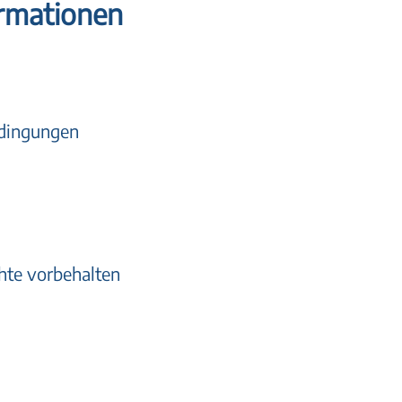
ormationen
edingungen
hte vorbehalten